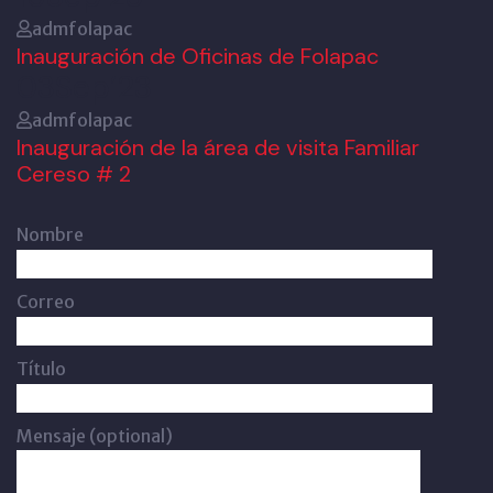
admfolapac
Inauguración de Oficinas de Folapac
03
Sep’23
admfolapac
Inauguración de la área de visita Familiar
Cereso # 2
Nombre
Correo
Título
Mensaje (optional)