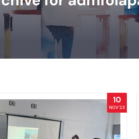
chive for admfola
10
NOV’23