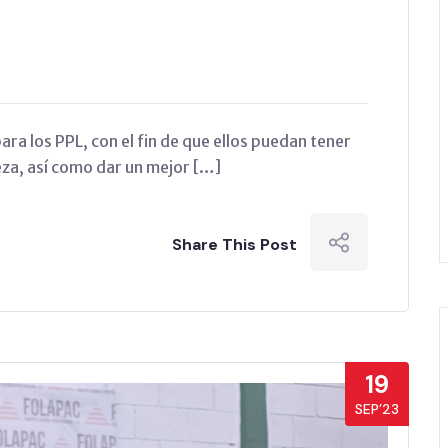
ra los PPL, con el fin de que ellos puedan tener
eza, así como dar un mejor […]
Share This Post
19
SEP’23