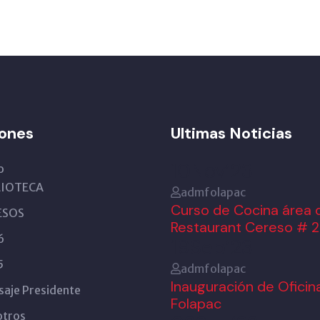
ones
Ultimas Noticias
10
Nov’23
o
LIOTECA
admfolapac
Curso de Cocina área 
ESOS
Restaurant Cereso # 2
6
19
Sep’23
5
admfolapac
Inauguración de Oficin
aje Presidente
Folapac
otros