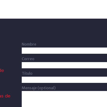
Nombre
Correo
de
Título
Mensaje (optional)
as de