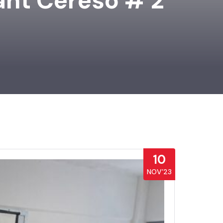
ant Cereso # 2
10
NOV’23