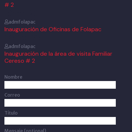
# 2
19
Sep’23
admfolapac
Inauguración de Oficinas de Folapac
03
Sep’23
admfolapac
Inauguración de la área de visita Familiar
Cereso # 2
Nombre
Correo
Título
Mensaje (optional)